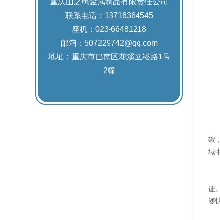
重庆山之鹰金属制品有限责任公司
联系电话：18716364545
座机：023-66481218
邮箱：507229742@qq.com
地址：重庆市巴南区花溪立崧路1号
2幢
白
碳
域
在
证
够