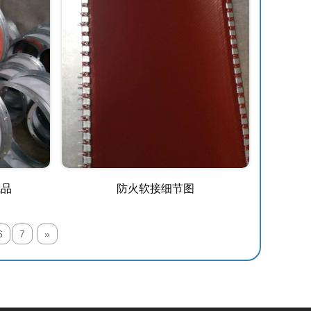
成品
防火软接细节图
6
7
»