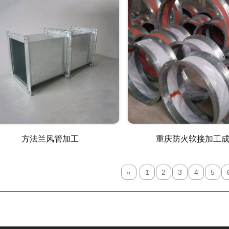
方法兰风管加工
重庆防火软接加工
«
1
2
3
4
5